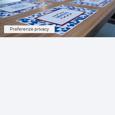
Vieni a trovarci al Maximall Pompeii
e scopri il gusto di Lievitato
CHIAMA PER PRENOTARE UN TAVOLO
Lievitato®
La tradizione napoletana in chiave
contemporanea