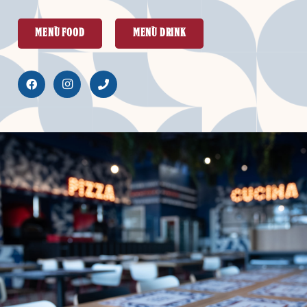
Menù food
menù drink